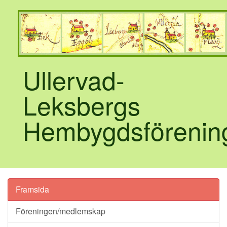
Ullervad-
Leksbergs
Hembygdsförenin
Framsida
Föreningen/medlemskap