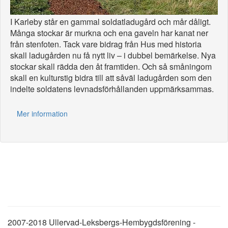
I Karleby står en gammal soldatladugård och mår dåligt.
Många stockar är murkna och ena gaveln har kanat ner
från stenfoten. Tack vare bidrag från Hus med historia
skall ladugården nu få nytt liv – i dubbel bemärkelse. Nya
stockar skall rädda den åt framtiden. Och så småningom
skall en kulturstig bidra till att såväl ladugården som den
indelte soldatens levnadsförhållanden uppmärksammas.
Mer information
2007-2018 Ullervad-Leksbergs-Hembygdsförening -