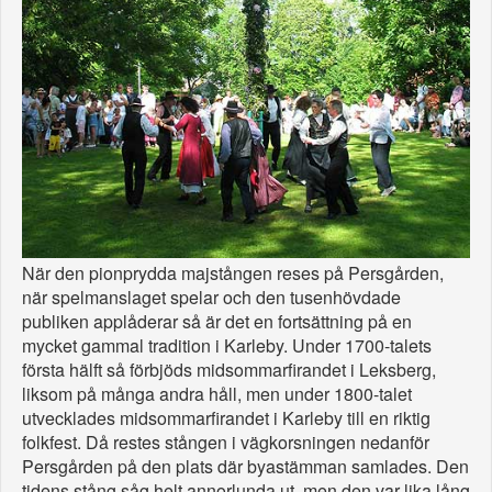
När den pionprydda majstången reses på Persgården,
när spelmanslaget spelar och den tusenhövdade
publiken applåderar så är det en fortsättning på en
mycket gammal tradition i Karleby. Under 1700-talets
första hälft så förbjöds midsommarfirandet i Leksberg,
liksom på många andra håll, men under 1800-talet
utvecklades midsommarfirandet i Karleby till en riktig
folkfest. Då restes stången i vägkorsningen nedanför
Persgården på den plats där byastämman samlades. Den
tidens stång såg helt annorlunda ut, men den var lika lång