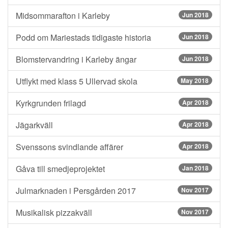
Midsommarafton i Karleby
Jun 2018
Podd om Mariestads tidigaste historia
Jun 2018
Blomstervandring i Karleby ängar
Jun 2018
Utflykt med klass 5 Ullervad skola
May 2018
Kyrkgrunden frilagd
Apr 2018
Jägarkväll
Apr 2018
Svenssons svindlande affärer
Apr 2018
Gåva till smedjeprojektet
Jan 2018
Julmarknaden i Persgården 2017
Nov 2017
Musikalisk pizzakväll
Nov 2017