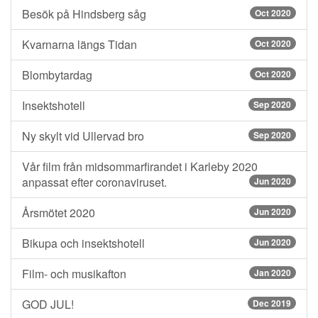
Besök på Hindsberg såg
Oct 2020
Kvarnarna längs Tidan
Oct 2020
Blombytardag
Oct 2020
Insektshotell
Sep 2020
Ny skylt vid Ullervad bro
Sep 2020
Vår film från midsommarfirandet i Karleby 2020
anpassat efter coronaviruset.
Jun 2020
Årsmötet 2020
Jun 2020
Bikupa och insektshotell
Jun 2020
Film- och musikafton
Jan 2020
GOD JUL!
Dec 2019