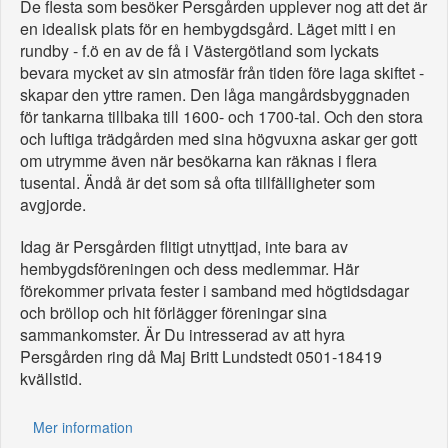
De flesta som besöker Persgården upplever nog att det är
en idealisk plats för en hembygdsgård. Läget mitt i en
rundby - f.ö en av de få i Västergötland som lyckats
bevara mycket av sin atmosfär från tiden före laga skiftet -
skapar den yttre ramen. Den låga mangårdsbyggnaden
för tankarna tillbaka till 1600- och 1700-tal. Och den stora
och luftiga trädgården med sina högvuxna askar ger gott
om utrymme även när besökarna kan räknas i flera
tusental. Ändå är det som så ofta tillfälligheter som
avgjorde.
Idag är Persgården flitigt utnyttjad, inte bara av
hembygdsföreningen och dess medlemmar. Här
förekommer privata fester i samband med högtidsdagar
och bröllop och hit förlägger föreningar sina
sammankomster. Är Du intresserad av att hyra
Persgården ring då Maj Britt Lundstedt 0501-18419
kvällstid.
Mer information