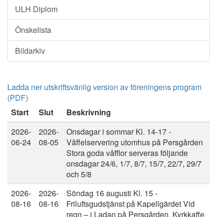
ULH Diplom
Önskelista
Bildarkiv
Ladda ner utskriftsvänlig version av föreningens program
(PDF)
Start
Slut
Beskrivning
2026-
2026-
Onsdagar i sommar Kl. 14-17 -
06-24
08-05
Våffelservering utomhus på Persgården
Stora goda våfflor serveras följande
onsdagar 24/6, 1/7, 8/7, 15/7, 22/7, 29/7
och 5/8
2026-
2026-
Söndag 16 augusti Kl. 15 -
08-16
08-16
Friluftsgudstjänst på Kapellgärdet Vid
regn – i Ladan på Persgården. Kyrkkaffe