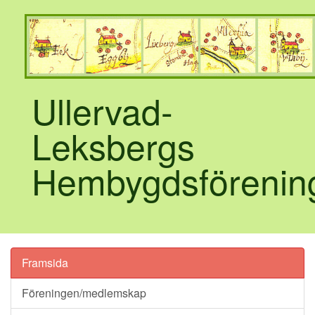
Ullervad-
Leksbergs
Hembygdsförenin
Framsida
Föreningen/medlemskap