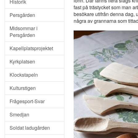
lönn. Där fanns flera slags kn
Historik
fast på trästycket som man ar
besökare utifrån denna dag, ut
Persgården
några av grannarna som tittad
Midsommar i
Persgården
Kapellplatsprojektet
Kyrkplatsen
Klockstapeln
Kulturstigen
Frågesport-Svar
Smedjan
Soldat ladugården