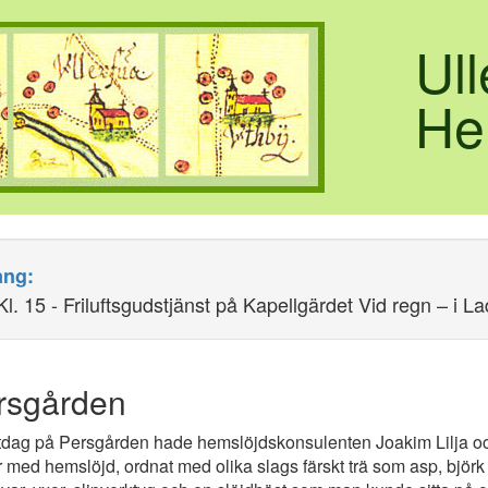
Ul
He
ng:
l. 15 - Friluftsgudstjänst på Kapellgärdet Vid regn – i 
rsgården
stdag på Persgården hade hemslöjdskonsulenten Joakim Lilja o
med hemslöjd, ordnat med olika slags färskt trä som asp, björk