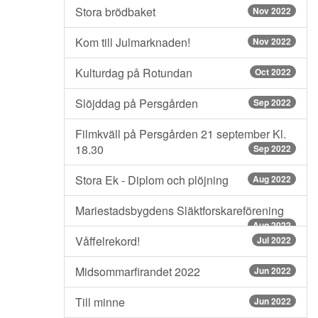
Stora brödbaket
Nov 2022
Kom till Julmarknaden!
Nov 2022
Kulturdag på Rotundan
Oct 2022
Slöjddag på Persgården
Sep 2022
Filmkväll på Persgården 21 september Kl.
18.30
Sep 2022
Stora Ek - Diplom och plöjning
Aug 2022
Mariestadsbygdens Släktforskareförening
Aug 2022
Våffelrekord!
Jul 2022
Midsommarfirandet 2022
Jun 2022
Till minne
Jun 2022