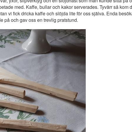
ivar, yxor, slipverktyg och en slöjdhäst som man kunde sitta på 
betade med. Kaffe, bullar och kakor serverades. Tyvärr så kom d
an vi fick dricka kaffe och slöjda lite för oss själva. Enda besök
e på och gav oss en trevlig pratstund.