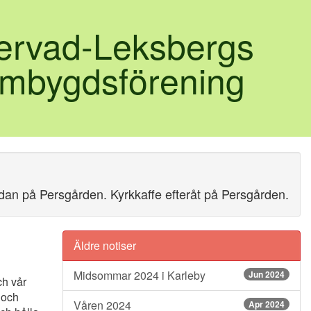
lervad-Leksbergs
mbygdsförening
Ladan på Persgården. Kyrkkaffe efteråt på Persgården.
Äldre notiser
Midsommar 2024 i Karleby
Jun 2024
ch vår
 och
Våren 2024
Apr 2024