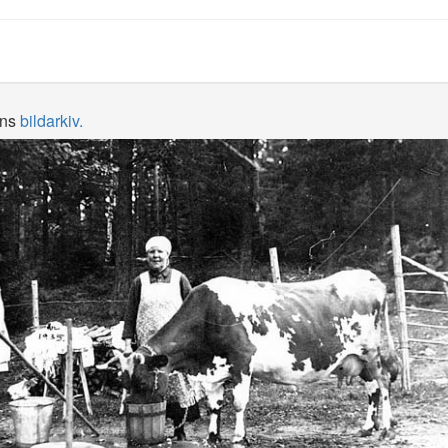
ens
bildarkiv.