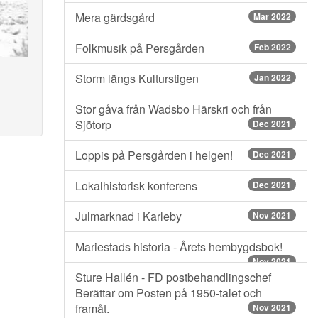
Mera gärdsgård
Mar 2022
Folkmusik på Persgården
Feb 2022
Storm längs Kulturstigen
Jan 2022
Stor gåva från Wadsbo Härskri och från
Sjötorp
Dec 2021
Loppis på Persgården i helgen!
Dec 2021
Lokalhistorisk konferens
Dec 2021
Julmarknad i Karleby
Nov 2021
Mariestads historia - Årets hembygdsbok!
Nov 2021
Sture Hallén - FD postbehandlingschef
Berättar om Posten på 1950-talet och
framåt.
Nov 2021