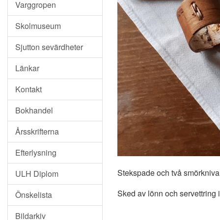
Varggropen
Skolmuseum
Sjutton sevärdheter
Länkar
Kontakt
Bokhandel
Årsskrifterna
Efterlysning
Stekspade och två smörknivar 
ULH Diplom
Sked av lönn och servettring 
Önskelista
Bildarkiv