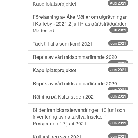
Kapellplatsprojektet
Aug 2021
Föreläsning av Åke Möller om utgrävningar
i Karleby - 2021 2 juli Prästgårdsträdgården
Mariestad
Jul 2021
Tack till alla som kom! 2021
Jun 2021
Repris av vårt midsommarfirande 2020
Jun 2021
Kapellplatsprojektet
Jun 2021
Repris av vårt midsommarfirande 2020
Jun 2021
Röjning på Kulturstigen 2021
Jun 2021
Bilder från blomstervandringen 13 juni och
inventering av nattaktiva insekter i
Persgården 12 juni 2021
Jun 2021
Kulturstigen svar 2021
Jun 2021