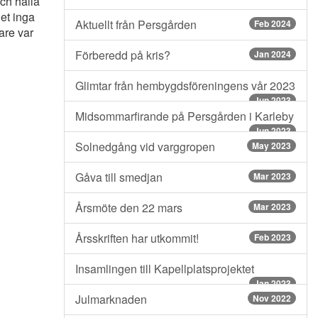
och hålla
et inga
Aktuellt från Persgården
Feb 2024
are var
Förberedd på kris?
Jan 2024
Glimtar från hembygdsföreningens vår 2023
Jun 2023
Midsommarfirande på Persgården i Karleby
Jun 2023
Solnedgång vid varggropen
May 2023
Gåva till smedjan
Mar 2023
Årsmöte den 22 mars
Mar 2023
Årsskriften har utkommit!
Feb 2023
Insamlingen till Kapellplatsprojektet
Jan 2023
Julmarknaden
Nov 2022