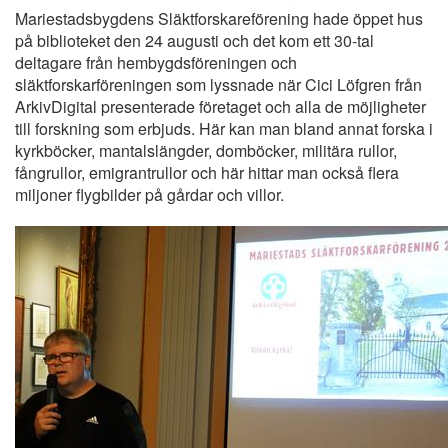
Mariestadsbygdens Släktforskareförening hade öppet hus
på biblioteket den 24 augusti och det kom ett 30-tal
deltagare från hembygdsföreningen och
släktforskarföreningen som lyssnade när Cici Löfgren från
ArkivDigital presenterade företaget och alla de möjligheter
till forskning som erbjuds. Här kan man bland annat forska i
kyrkböcker, mantalslängder, domböcker, militära rullor,
fångrullor, emigrantrullor och här hittar man också flera
miljoner flygbilder på gårdar och villor.