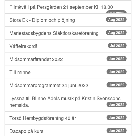
Filmkväll på Persgården 21 september Kl. 18.30
Sep 2022
Stora Ek - Diplom och plöjning
Aug 2022
Mariestadsbygdens Släktforskareförening
Aug 2022
Våffelrekord!
Jul 2022
Midsommarfirandet 2022
Jun 2022
Till minne
Jun 2022
Midsommarprogrammet 24 juni 2022
Jun 2022
Lyssna till Blinne-Adels musik på Kristin Svenssons
hemsida.
Jun 2022
Torsö Hembygdsförening 40 år
Jun 2022
Dacapo på kurs
Jun 2022