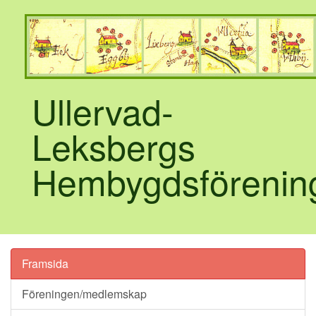
Ullervad-
Leksbergs
Hembygdsförenin
Framsida
Föreningen/medlemskap