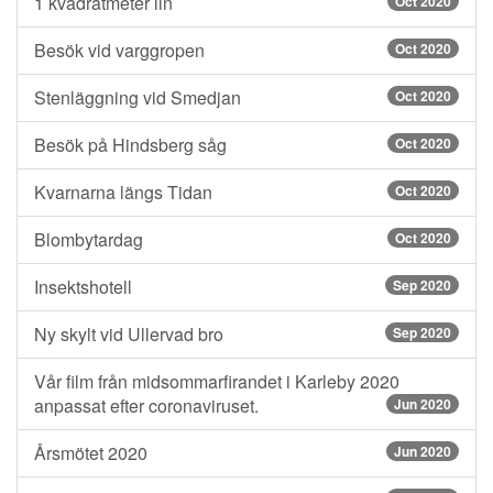
1 kvadratmeter lin
Oct 2020
Besök vid varggropen
Oct 2020
Stenläggning vid Smedjan
Oct 2020
Besök på Hindsberg såg
Oct 2020
Kvarnarna längs Tidan
Oct 2020
Blombytardag
Oct 2020
Insektshotell
Sep 2020
Ny skylt vid Ullervad bro
Sep 2020
Vår film från midsommarfirandet i Karleby 2020
anpassat efter coronaviruset.
Jun 2020
Årsmötet 2020
Jun 2020