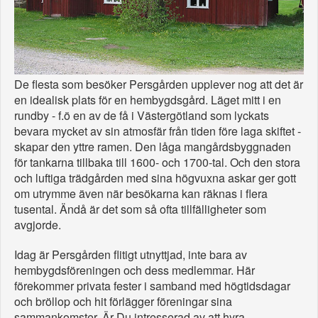
De flesta som besöker Persgården upplever nog att det är
en idealisk plats för en hembygdsgård. Läget mitt i en
rundby - f.ö en av de få i Västergötland som lyckats
bevara mycket av sin atmosfär från tiden före laga skiftet -
skapar den yttre ramen. Den låga mangårdsbyggnaden
för tankarna tillbaka till 1600- och 1700-tal. Och den stora
och luftiga trädgården med sina högvuxna askar ger gott
om utrymme även när besökarna kan räknas i flera
tusental. Ändå är det som så ofta tillfälligheter som
avgjorde.
Idag är Persgården flitigt utnyttjad, inte bara av
hembygdsföreningen och dess medlemmar. Här
förekommer privata fester i samband med högtidsdagar
och bröllop och hit förlägger föreningar sina
sammankomster. Är Du intresserad av att hyra