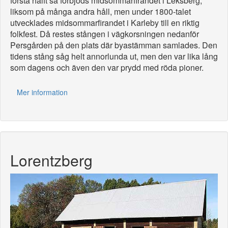
första hälft så förbjöds midsommarfirandet i Leksberg,
liksom på många andra håll, men under 1800-talet
utvecklades midsommarfirandet i Karleby till en riktig
folkfest. Då restes stången i vägkorsningen nedanför
Persgården på den plats där byastämman samlades. Den
tidens stång såg helt annorlunda ut, men den var lika lång
som dagens och även den var prydd med röda pioner.
Mer information
Lorentzberg