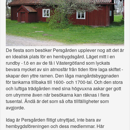
De flesta som besöker Persgården upplever nog att det är
en idealisk plats för en hembygdsgård. Läget mitt i en
rundby - f.ö en av de få i Västergötland som lyckats
bevara mycket av sin atmosfär från tiden före laga skiftet -
skapar den yttre ramen. Den låga mangårdsbyggnaden
för tankarna tillbaka till 1600- och 1700-tal. Och den stora
och luftiga trädgården med sina högvuxna askar ger gott
om utrymme även när besökarna kan räknas i flera
tusental. Ändå är det som så ofta tillfälligheter som
avgjorde.
Idag är Persgården flitigt utnyttjad, inte bara av
hembygdsföreningen och dess medlemmar. Här