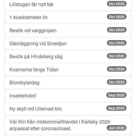
Lillstugan får nytt tak
Oct 2020
1 kvadratmeter lin
Oct 2020
Besök vid varggropen
Oct 2020
Stenläggning vid Smedjan
Oct 2020
Besök på Hindsberg såg
Oct 2020
Kvarnarna längs Tidan
Oct 2020
Blombytardag
Oct 2020
Insektshotell
Sep 2020
Ny skylt vid Ullervad bro
Sep 2020
Vår film från midsommarfirandet i Karleby 2020
anpassat efter coronaviruset.
Jun 2020