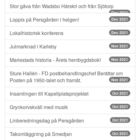
Stor gåva från Wadsbo Härskri och från Sjötorp
Dec 2021
Loppis på Persgården i helgen!
Dec 2021
Lokalhistorisk konferens
Dec 2021
Julmarknad i Karleby
Nov 2021
Mariestads historia - Årets hembygdsbok!
Nov 2021
Sture Hallén - FD postbehandlingschef Berättar om
Posten på 1950-talet och framåt.
Nov 2021
Insamlingen till Kapellplatsprojektet
Oct 2021
Grynkorvskväll med musik
Oct 2021
Linberedningsdag på Persgården
Oct 2021
Takomläggning på Smedjan
Oct 2021