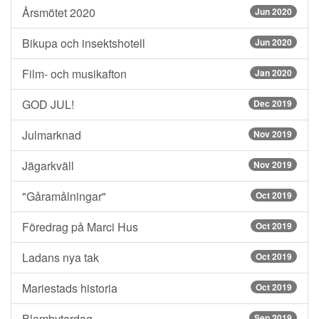
Årsmötet 2020
Jun 2020
Bikupa och insektshotell
Jun 2020
Film- och musikafton
Jan 2020
GOD JUL!
Dec 2019
Julmarknad
Nov 2019
Jägarkväll
Nov 2019
"Gåramålningar"
Oct 2019
Föredrag på Marci Hus
Oct 2019
Ladans nya tak
Oct 2019
Mariestads historia
Oct 2019
Blombytardag
Sep 2019