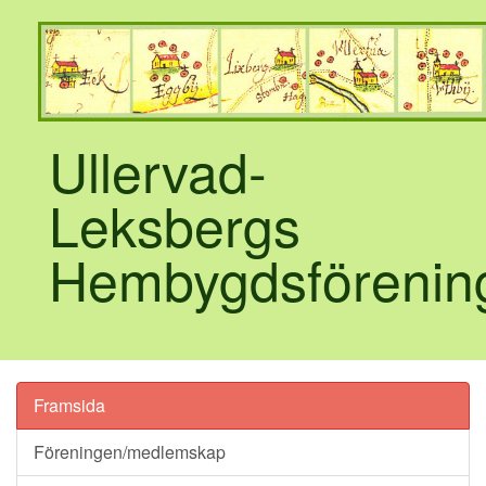
Ullervad-
Leksbergs
Hembygdsförenin
Framsida
Föreningen/medlemskap