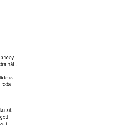
arleby.
ra håll,
tidens
 röda
När så
gott
urit