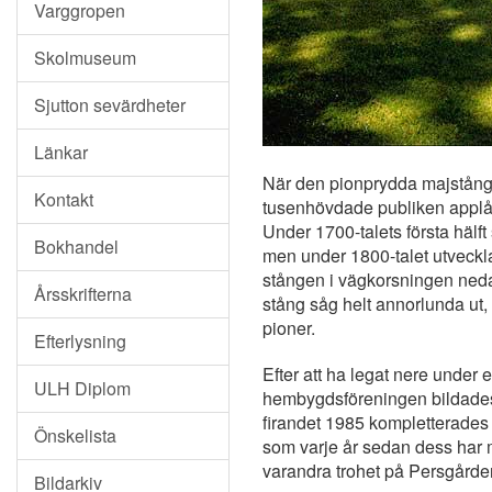
Varggropen
Skolmuseum
Sjutton sevärdheter
Länkar
När den pionprydda majstång
Kontakt
tusenhövdade publiken applåde
Under 1700-talets första hälf
Bokhandel
men under 1800-talet utvecklad
stången i vägkorsningen ned
Årsskrifterna
stång såg helt annorlunda ut
pioner.
Efterlysning
Efter att ha legat nere under 
ULH Diplom
hembygdsföreningen bildades.
firandet 1985 kompletterades 
Önskelista
som varje år sedan dess har 
varandra trohet på Persgårde
Bildarkiv