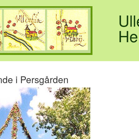
Ul
He
de i Persgården