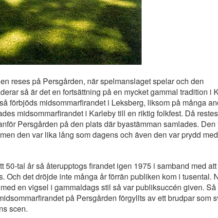
en reses på Persgården, när spelmanslaget spelar och den
rar så är det en fortsättning på en mycket gammal tradition i K
t så förbjöds midsommarfirandet i Leksberg, liksom på många and
es midsommarfirandet i Karleby till en riktig folkfest. Då restes
anför Persgården på den plats där byastämman samlades. Den 
, men den var lika lång som dagens och även den var prydd med
ett 50-tal år så återupptogs firandet igen 1975 i samband med att
 Och det dröjde inte många år förrän publiken kom i tusental. 
med en vigsel i gammaldags stil så var publiksuccén given. Så 
midsommarfirandet på Persgården förgyllts av ett brudpar som sv
ns scen.