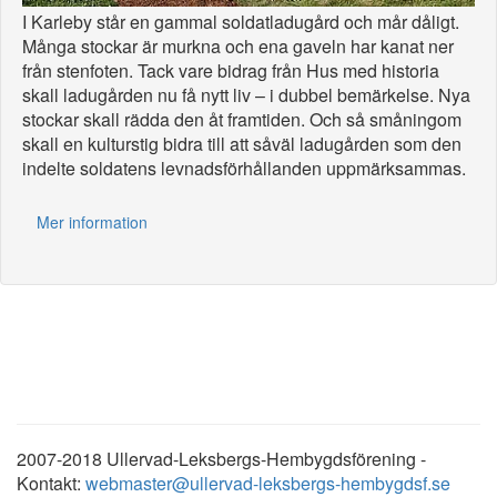
I Karleby står en gammal soldatladugård och mår dåligt.
Många stockar är murkna och ena gaveln har kanat ner
från stenfoten. Tack vare bidrag från Hus med historia
skall ladugården nu få nytt liv – i dubbel bemärkelse. Nya
stockar skall rädda den åt framtiden. Och så småningom
skall en kulturstig bidra till att såväl ladugården som den
indelte soldatens levnadsförhållanden uppmärksammas.
Mer information
2007-2018 Ullervad-Leksbergs-Hembygdsförening -
Kontakt:
webmaster@ullervad-leksbergs-hembygdsf.se