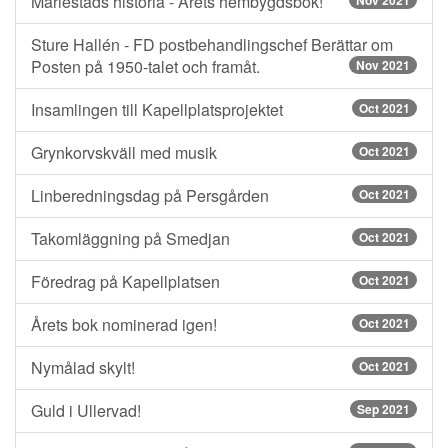
Mariestads historia - Årets hembygdsbok!
Nov 2021
Sture Hallén - FD postbehandlingschef Berättar om
Posten på 1950-talet och framåt.
Nov 2021
Insamlingen till Kapellplatsprojektet
Oct 2021
Grynkorvskväll med musik
Oct 2021
Linberedningsdag på Persgården
Oct 2021
Takomläggning på Smedjan
Oct 2021
Föredrag på Kapellplatsen
Oct 2021
Årets bok nominerad igen!
Oct 2021
Nymålad skylt!
Oct 2021
Guld i Ullervad!
Sep 2021