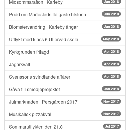
Midsommarafton i Karleby
Jun 2018
Podd om Mariestads tidigaste historia
Jun 2018
Blomstervandring i Karleby ängar
Jun 2018
Utflykt med klass 5 Ullervad skola
May 2018
Kyrkgrunden frilagd
Apr 2018
Jägarkväll
Apr 2018
Svenssons svindlande affärer
Apr 2018
Gåva till smedjeprojektet
Jan 2018
Julmarknaden i Persgården 2017
Nov 2017
Musikalisk pizzakväll
Nov 2017
Sommarutflykten den 21.8
Jul 2017