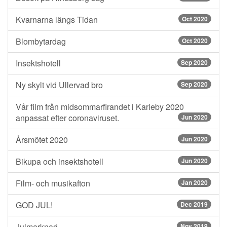
Kvarnarna längs Tidan
Oct 2020
Blombytardag
Oct 2020
Insektshotell
Sep 2020
Ny skylt vid Ullervad bro
Sep 2020
Vår film från midsommarfirandet i Karleby 2020
anpassat efter coronaviruset.
Jun 2020
Årsmötet 2020
Jun 2020
Bikupa och insektshotell
Jun 2020
Film- och musikafton
Jan 2020
GOD JUL!
Dec 2019
Julmarknad
Nov 2019