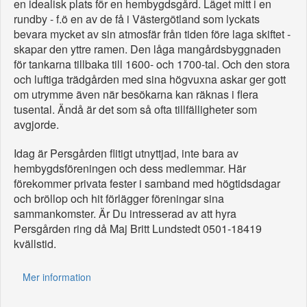
en idealisk plats för en hembygdsgård. Läget mitt i en
rundby - f.ö en av de få i Västergötland som lyckats
bevara mycket av sin atmosfär från tiden före laga skiftet -
skapar den yttre ramen. Den låga mangårdsbyggnaden
för tankarna tillbaka till 1600- och 1700-tal. Och den stora
och luftiga trädgården med sina högvuxna askar ger gott
om utrymme även när besökarna kan räknas i flera
tusental. Ändå är det som så ofta tillfälligheter som
avgjorde.
Idag är Persgården flitigt utnyttjad, inte bara av
hembygdsföreningen och dess medlemmar. Här
förekommer privata fester i samband med högtidsdagar
och bröllop och hit förlägger föreningar sina
sammankomster. Är Du intresserad av att hyra
Persgården ring då Maj Britt Lundstedt 0501-18419
kvällstid.
Mer information