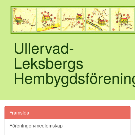
Ullervad-
Leksbergs
Hembygdsförenin
Framsida
Föreningen/medlemskap