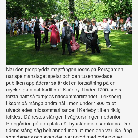
När den pionprydda majstången reses på Persgården,
när spelmanslaget spelar och den tusenhövdade
publiken applåderar så är det en fortsättning på en
mycket gammal tradition i Karleby. Under 1700-talets
första hälft så förbjöds midsommarfirandet i Leksberg,
liksom på många andra håll, men under 1800-talet
utvecklades midsommarfirandet i Karleby till en riktig
folkfest. Då restes stången i vägkorsningen nedanför
Persgården på den plats där byastämman samlades. Den
tidens stång såg helt annorlunda ut, men den var lika lång
som dagens och även den var prydd med röda pioner.